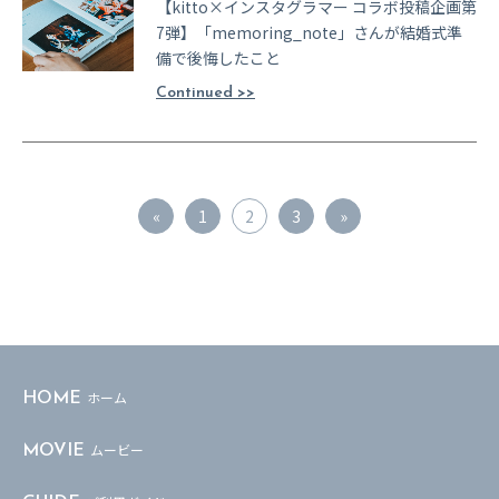
【kitto×インスタグラマー コラボ投稿企画第
7弾】「memoring_note」さんが結婚式準
備で後悔したこと
Continued >>
投
«
1
2
3
»
稿
ナ
ビ
ゲ
ホーム
HOME
ー
シ
ムービー
MOVIE
ョ